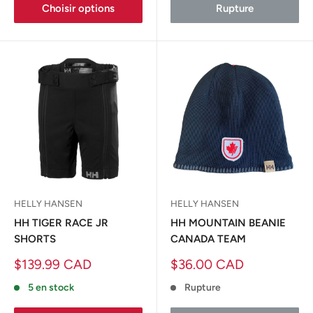
Choisir options
Rupture
HELLY HANSEN
HELLY HANSEN
HH TIGER RACE JR
HH MOUNTAIN BEANIE
SHORTS
CANADA TEAM
Prix
Prix
$139.99 CAD
$36.00 CAD
réduit
réduit
5 en stock
Rupture