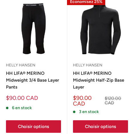
Economisez 25%
HELLY HANSEN
HELLY HANSEN
HH LIFA® MERINO
HH LIFA® MERINO
Midweight 3/4 Base Layer
Midweight Half-Zip Base
Pants
Layer
Prix
Prix
$90.00 CAD
$90.00
Prix
$120.00
réduit
réduit
normal
CAD
CAD
6 en stock
3 en stock
Choisir options
Choisir options