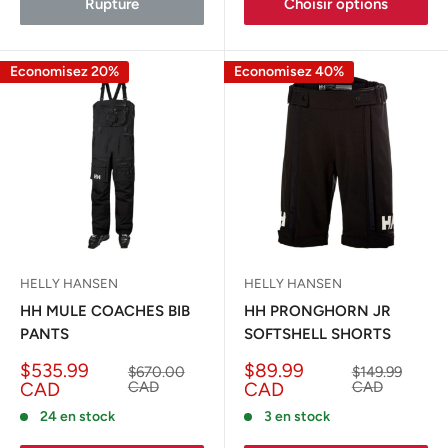
Rupture
Choisir options
Economisez 20%
Economisez 40%
HELLY HANSEN
HELLY HANSEN
HH MULE COACHES BIB
HH PRONGHORN JR
PANTS
SOFTSHELL SHORTS
Prix
Prix
$535.99
$89.99
Prix
Prix
$670.00
$149.99
réduit
normal
réduit
normal
CAD
CAD
CAD
CAD
24 en stock
3 en stock