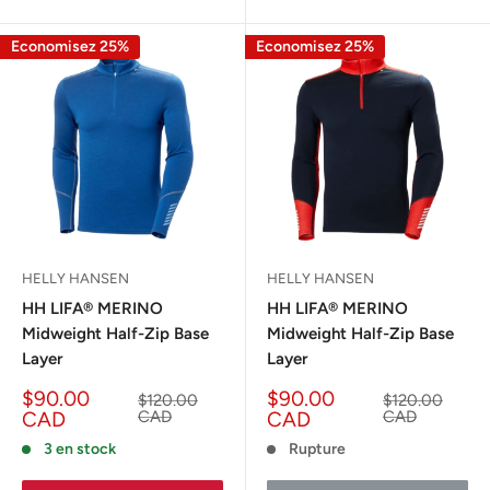
Economisez 25%
Economisez 25%
HELLY HANSEN
HELLY HANSEN
HH LIFA® MERINO
HH LIFA® MERINO
Midweight Half-Zip Base
Midweight Half-Zip Base
Layer
Layer
Prix
Prix
$90.00
$90.00
Prix
Prix
$120.00
$120.00
réduit
normal
réduit
normal
CAD
CAD
CAD
CAD
3 en stock
Rupture