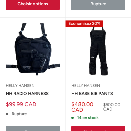
Choisir options
Rupture
Economisez 20%
HELLY HANSEN
HELLY HANSEN
HH RADIO HARNESS
HH BASE BIB PANTS
Prix
Prix
$99.99 CAD
$480.00
Prix
$600.00
réduit
réduit
normal
CAD
CAD
Rupture
14 en stock