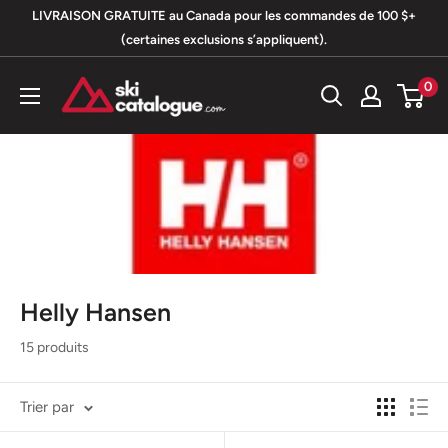
Passer
LIVRAISON GRATUITE au Canada pour les commandes de 100 $+
au
(certaines exclusions s’appliquent).
contenu
SkiCatalogue.com
0
Helly Hansen
15 produits
Trier par