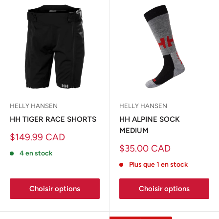
HELLY HANSEN
HELLY HANSEN
HH TIGER RACE SHORTS
HH ALPINE SOCK
MEDIUM
Prix
$149.99 CAD
réduit
Prix
$35.00 CAD
4 en stock
réduit
Plus que 1 en stock
Choisir options
Choisir options