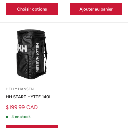
Choisir options
Ajouter au panier
HELLY HANSEN
HH START HYTTE 140L
Prix
$199.99 CAD
réduit
4 en stock