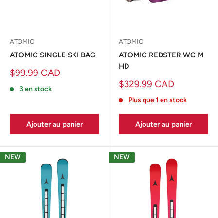
ATOMIC
ATOMIC
ATOMIC SINGLE SKI BAG
ATOMIC REDSTER WC M
HD
Prix
$99.99 CAD
réduit
Prix
$329.99 CAD
3 en stock
réduit
Plus que 1 en stock
Ajouter au panier
Ajouter au panier
NEW
NEW