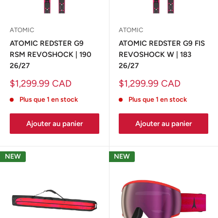
ATOMIC
ATOMIC
ATOMIC REDSTER G9
ATOMIC REDSTER G9 FIS
RSM REVOSHOCK | 190
REVOSHOCK W | 183
26/27
26/27
Prix
Prix
$1,299.99 CAD
$1,299.99 CAD
réduit
réduit
Plus que 1 en stock
Plus que 1 en stock
Ajouter au panier
Ajouter au panier
NEW
NEW