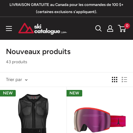
Passer
LIVRAISON GRATUITE au Canada pour les commandes de 100 $+
au
(certaines exclusions s’appliquent).
contenu
SkiCatalogue.com
0
Nouveaux produits
43 produits
Trier par
NEW
NEW