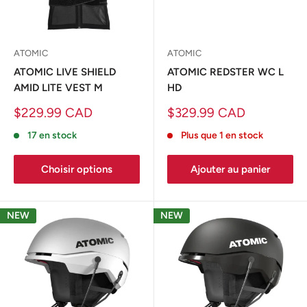
ATOMIC
ATOMIC
ATOMIC LIVE SHIELD
ATOMIC REDSTER WC L
AMID LITE VEST M
HD
Prix
Prix
$229.99 CAD
$329.99 CAD
réduit
réduit
17 en stock
Plus que 1 en stock
Choisir options
Ajouter au panier
NEW
NEW