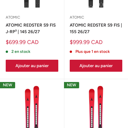
ATOMIC
ATOMIC
ATOMIC REDSTER S9 FIS
ATOMIC REDSTER S9 FIS |
J-RP³ | 145 26/27
155 26/27
Prix
Prix
$699.99 CAD
$999.99 CAD
réduit
réduit
2 en stock
Plus que 1 en stock
Ajouter au panier
Ajouter au panier
NEW
NEW