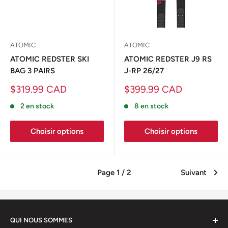
ATOMIC
ATOMIC
ATOMIC REDSTER SKI
ATOMIC REDSTER J9 RS
BAG 3 PAIRS
J-RP 26/27
Prix
Prix
$319.99 CAD
$399.99 CAD
réduit
réduit
2 en stock
8 en stock
Choisir options
Choisir options
Page 1 / 2
Suivant
QUI NOUS SOMMES