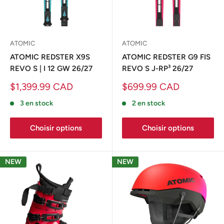
ATOMIC
ATOMIC
ATOMIC REDSTER X9S
ATOMIC REDSTER G9 FIS
REVO S | I 12 GW 26/27
REVO S J-RP³ 26/27
Prix
Prix
$1,399.99 CAD
$699.99 CAD
réduit
réduit
3 en stock
2 en stock
Choisir options
Choisir options
NEW
NEW