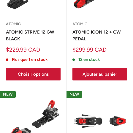
ATOMIC
ATOMIC
ATOMIC STRIVE 12 GW
ATOMIC ICON 12 + GW
BLACK
PEDAL
Prix
Prix
$229.99 CAD
$299.99 CAD
réduit
réduit
Plus que 1 en stock
12 en stock
Choisir options
Ajouter au panier
NEW
NEW