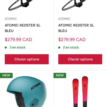
ATOMIC
ATOMIC
ATOMIC REDSTER SL
ATOMIC REDSTER SL
BLEU
BLEU
Prix
Prix
$279.99 CAD
$279.99 CAD
réduit
réduit
3 en stock
2 en stock
Choisir options
Choisir options
NEW
NEW