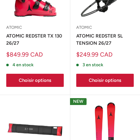
ATOMIC
ATOMIC
ATOMIC REDSTER TX 130
ATOMIC REDSTER SL
26/27
TENSION 26/27
Prix
Prix
$849.99 CAD
$249.99 CAD
réduit
réduit
4 en stock
3 en stock
Choisir options
Choisir options
NEW