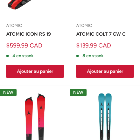
ATOMIC
ATOMIC
ATOMIC ICON RS 19
ATOMIC COLT 7 GW C
Prix
Prix
$599.99 CAD
$139.99 CAD
réduit
réduit
4 en stock
8 en stock
Ajouter au panier
Ajouter au panier
NEW
NEW