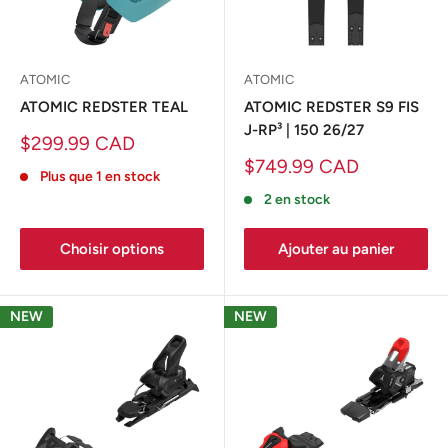
ATOMIC
ATOMIC
ATOMIC REDSTER TEAL
ATOMIC REDSTER S9 FIS
J-RP³ | 150 26/27
Prix
$299.99 CAD
réduit
Prix
$749.99 CAD
Plus que 1 en stock
réduit
2 en stock
Choisir options
Ajouter au panier
NEW
NEW