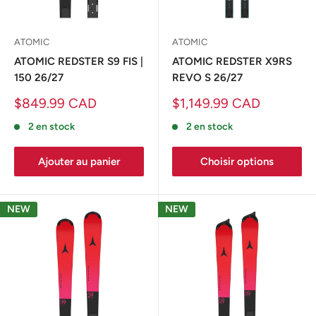
ATOMIC
ATOMIC
ATOMIC REDSTER S9 FIS |
ATOMIC REDSTER X9RS
150 26/27
REVO S 26/27
Prix
Prix
$849.99 CAD
$1,149.99 CAD
réduit
réduit
2 en stock
2 en stock
Ajouter au panier
Choisir options
NEW
NEW